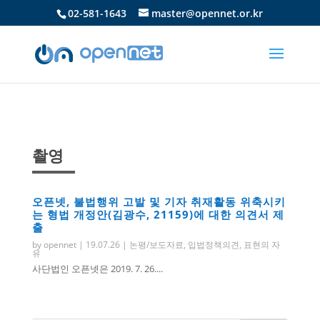
02-581-1643
master@opennet.or.kr
촬영
오픈넷, 불법행위 고발 및 기자 취재활동 위축시키
는 형법 개정안(김광수, 21159)에 대한 의견서 제
출
by
opennet
|
19.07.26
|
논평/보도자료
,
입법정책의견
,
표현의 자
유
사단법인 오픈넷은 2019. 7. 26....