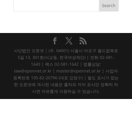
사단법인 오픈넷 | (우. 04001) 서울시 마포구 월드컵북로
5길 13, 301호(서교동, 한국여성재단) | 전화 02-581-
1643 | 팩스 02-581-1642 | 법률상담:
law@opennet.or.kr | master@opennet.or.kr | 사업자
등록번호 105-82-20796 (대표 강정수) | 별도 표시가 없는
한 오픈넷에 게시된 내용은 출처와 저자 표시만 정확히 하
시면 자유롭게 이용하실 수 있습니다.