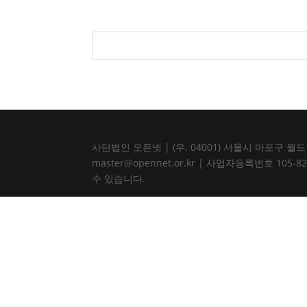
사단법인 오픈넷 | (우. 04001) 서울시 마포구 월드컵북로
master@opennet.or.kr | 사업자등록번호 
수 있습니다.