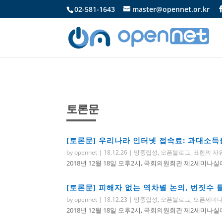
02-581-1643
master@opennet.or.kr
토론문
[토론문] 우리나라 인터넷 접속료: 과대소득을 올
by
opennet
|
18.12.26
|
망중립성
,
오픈블로그
,
표현의 자
2018년 12월 18일 오후2시, 국회의원회관 제2세미
[토론문] 피해자 없는 역차별 논의, 번짓수 틀린
by
opennet
|
18.12.23
|
망중립성
,
오픈블로그
,
오픈세미
2018년 12월 18일 오후2시, 국회의원회관 제2세미