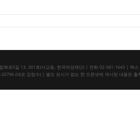
5길 13, 301호(서교동, 한국여성재단) | 전화 02-581-1643 | 팩스 02-5
105-82-20796 (대표 강정수) | 별도 표시가 없는 한 오픈넷에 게시된 