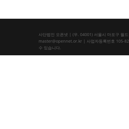
사단법인 오픈넷 | (우. 04001) 서울시 마포구 월드컵북로
master@opennet.or.kr | 사업자등록번호 
수 있습니다.