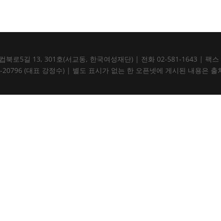
5길 13, 301호(서교동, 한국여성재단) | 전화 02-581-1643 | 팩스 02-5
105-82-20796 (대표 강정수) | 별도 표시가 없는 한 오픈넷에 게시된 