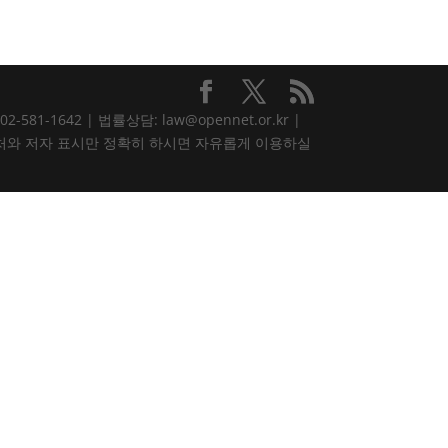
81-1642 | 법률상담: law@opennet.or.kr |
내용은 출처와 저자 표시만 정확히 하시면 자유롭게 이용하실