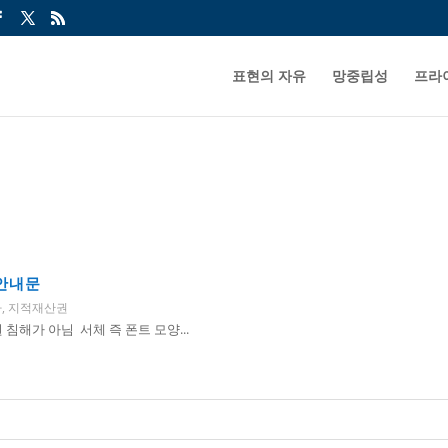
표현의 자유
망중립성
프라
 안내문
나
,
지적재산권
침해가 아님 서체 즉 폰트 모양...