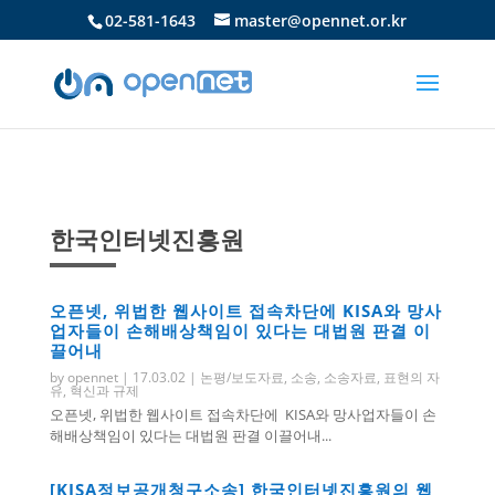
02-581-1643
master@opennet.or.kr
한국인터넷진흥원
오픈넷, 위법한 웹사이트 접속차단에 KISA와 망사
업자들이 손해배상책임이 있다는 대법원 판결 이
끌어내
by
opennet
|
17.03.02
|
논평/보도자료
,
소송
,
소송자료
,
표현의 자
유
,
혁신과 규제
오픈넷, 위법한 웹사이트 접속차단에 KISA와 망사업자들이 손
해배상책임이 있다는 대법원 판결 이끌어내...
[KISA정보공개청구소송] 한국인터넷진흥원의 웹