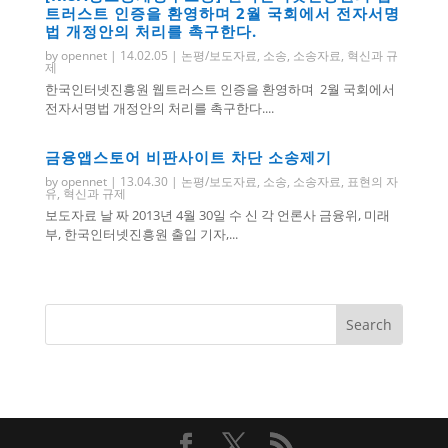
트러스트 인증을 환영하며 2월 국회에서 전자서명
법 개정안의 처리를 촉구한다.
by
opennet
|
14.02.05
|
논평/보도자료
,
소송
,
소송자료
,
혁신과 규
제
한국인터넷진흥원 웹트러스트 인증을 환영하며 2월 국회에서
전자서명법 개정안의 처리를 촉구한다....
금융앱스토어 비판사이트 차단 소송제기
by
opennet
|
13.04.30
|
논평/보도자료
,
소송
,
소송자료
,
표현의 자
유
,
혁신과 규제
보도자료 날 짜 2013년 4월 30일 수 신 각 언론사 금융위, 미래
부, 한국인터넷진흥원 출입 기자,...