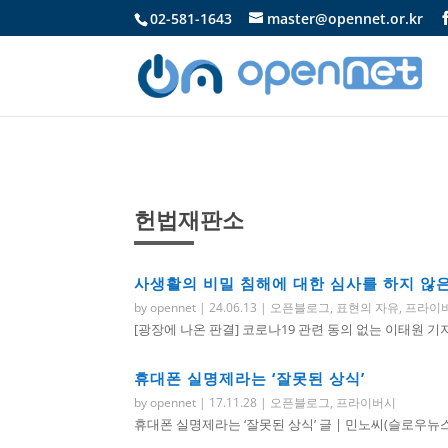
02-581-1643
master@opennet.or.kr
헌법재판소
사생활의 비밀 침해에 대한 심사를 하지 않
by
opennet
|
24.06.13
|
오픈블로그
,
표현의 자유
,
프라이
[광장에 나온 판결] 코로나19 관련 동의 없는 이태원 기
휴대폰 실명제라는 ‘잘못된 상식’
by
opennet
|
17.11.28
|
오픈블로그
,
프라이버시
휴대폰 실명제라는 ‘잘못된 상식’ 글 | 민노씨(슬로우뉴