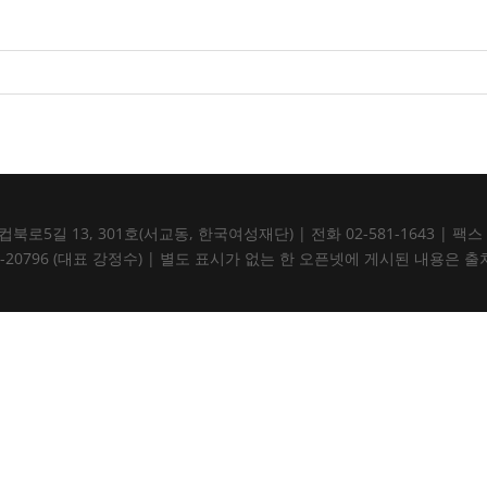
5길 13, 301호(서교동, 한국여성재단) | 전화 02-581-1643 | 팩스 02-5
105-82-20796 (대표 강정수) | 별도 표시가 없는 한 오픈넷에 게시된 