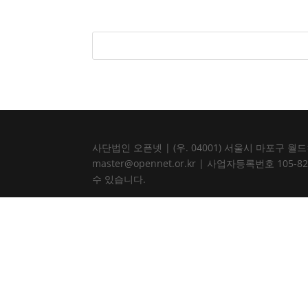
사단법인 오픈넷 | (우. 04001) 서울시 마포구 월드컵북로
master@opennet.or.kr | 사업자등록번호 
수 있습니다.