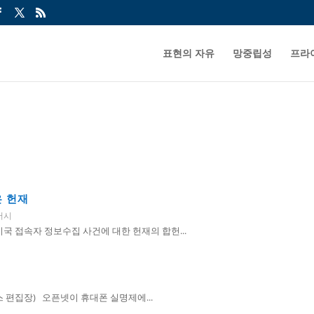
표현의 자유
망중립성
프라
은 헌재
버시
지국 접속자 정보수집 사건에 대한 헌재의 합헌...
스 편집장) 오픈넷이 휴대폰 실명제에...