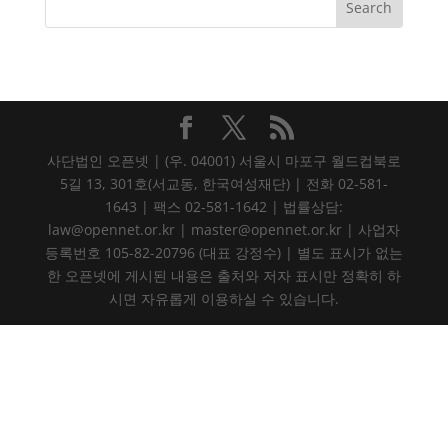
사단법인 오픈넷 | (우. 04001) 서울시 마포구 월드컵북로
5길 13, 301호(서교동, 한국여성재단) | 전화 02-581-
1643 | 팩스 02-581-1642 | 법률상담:
law@opennet.or.kr | master@opennet.or.kr | 사업자
등록번호 105-82-20796 (대표 강정수) | 별도 표시가 없는
한 오픈넷에 게시된 내용은 출처와 저자 표시만 정확히 하
시면 자유롭게 이용하실 수 있습니다.