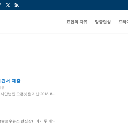
표현의 자유
망중립성
프라
의견서 제출
자유
인 오픈넷은 지난 2018. 8....
슬로우뉴스 편집장) 여기 두 개의...