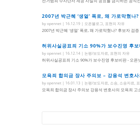
선거범죄 수사단서 제공 사실의 공표를 금지하는 공직선
2007년 박근혜 ‘생얼’ 폭로, 왜 가로막혔
by
opennet
|
16.12.19
|
오픈블로그
,
표현의 자유
2007년 박근혜 '생얼' 폭로, 왜 가로막혔나? 후보자 검
허위사실공표죄 기소 90%가 보수진영 후보비
by
opennet
|
16.12.14
|
논평/보도자료
,
표현의 자유
허위사실공표죄 기소 90%가 보수진영 후보비판 - 오픈넷
모욕죄 합의금 장사 주의보 – 강용석 변호사
by
opennet
|
16.01.13
|
논평/보도자료
,
소송
,
소송자료
,
표
모욕죄 합의금 장사 주의보 강용석 변호사의 모욕죄 고소