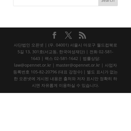
사단법인 오픈넷 | (우. 04001) 서울시 마포구 월드컵북로
5길 13, 301호(서교동, 한국여성재단) | 전화 02-581-
1643 | 팩스 02-581-1642 | 법률상담:
law@opennet.or.kr | master@opennet.or.kr | 사업자
등록번호 105-82-20796 (대표 강정수) | 별도 표시가 없는
한 오픈넷에 게시된 내용은 출처와 저자 표시만 정확히 하
시면 자유롭게 이용하실 수 있습니다.