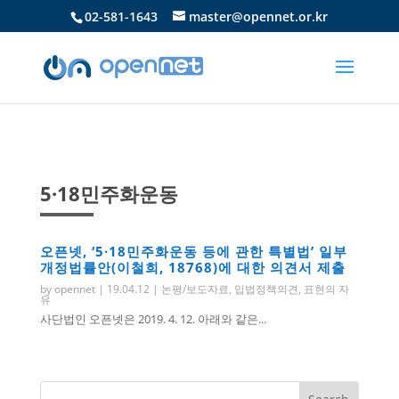
02-581-1643
master@opennet.or.kr
5·18민주화운동
오픈넷, ‘5·18민주화운동 등에 관한 특별법’ 일부
개정법률안(이철희, 18768)에 대한 의견서 제출
by
opennet
|
19.04.12
|
논평/보도자료
,
입법정책의견
,
표현의 자
유
사단법인 오픈넷은 2019. 4. 12. 아래와 같은...