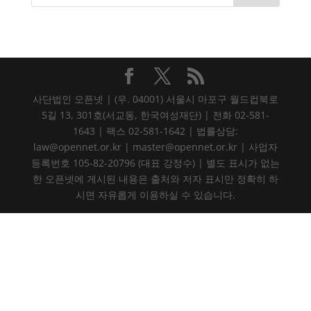
사단법인 오픈넷 | (우. 04001) 서울시 마포구 월드컵북로
5길 13, 301호(서교동, 한국여성재단) | 전화 02-581-
1643 | 팩스 02-581-1642 | 법률상담:
law@opennet.or.kr | master@opennet.or.kr | 사업자
등록번호 105-82-20796 (대표 강정수) | 별도 표시가 없는
한 오픈넷에 게시된 내용은 출처와 저자 표시만 정확히 하
시면 자유롭게 이용하실 수 있습니다.