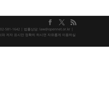
81-1642 | 법률상담: law@opennet.or.kr |
내용은 출처와 저자 표시만 정확히 하시면 자유롭게 이용하실