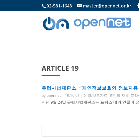
02-581-1643
master@opennet.or.kr
ARTICLE 19
유럽사법재판소, “개인정보보호와 정보자유권
by
opennet
|
19.10.01
|
논평/보도자료
,
표현의 자유
,
프라
지난 9월 24일 유럽사법재판소는 프랑스 내의 인물이 