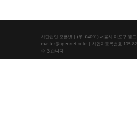
사단법인 오픈넷 | (우. 04001) 서울시 마포구 월드컵북로
master@opennet.or.kr | 사업자등록번호 
수 있습니다.