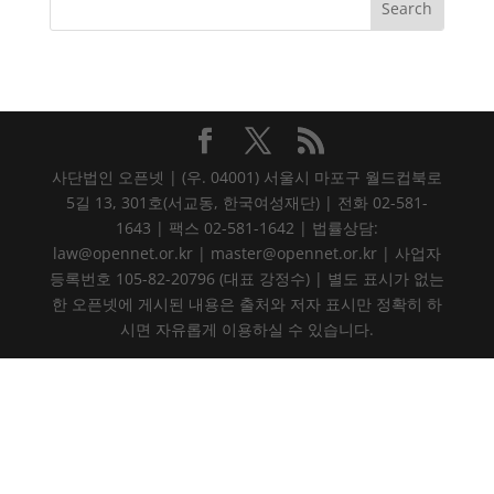
사단법인 오픈넷 | (우. 04001) 서울시 마포구 월드컵북로
5길 13, 301호(서교동, 한국여성재단) | 전화 02-581-
1643 | 팩스 02-581-1642 | 법률상담:
law@opennet.or.kr | master@opennet.or.kr | 사업자
등록번호 105-82-20796 (대표 강정수) | 별도 표시가 없는
한 오픈넷에 게시된 내용은 출처와 저자 표시만 정확히 하
시면 자유롭게 이용하실 수 있습니다.