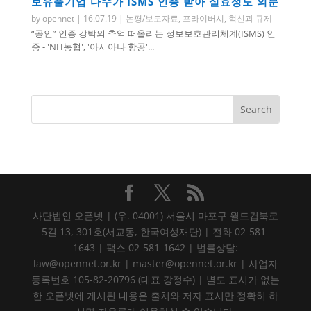
보유출기업 다수가 ISMS 인증 받아 실효성도 의문
by
opennet
|
16.07.19
|
논평/보도자료
,
프라이버시
,
혁신과 규제
“공인” 인증 강박의 추억 떠올리는 정보보호관리체계(ISMS) 인
증 - 'NH농협', '아시아나 항공'...
사단법인 오픈넷 | (우. 04001) 서울시 마포구 월드컵북로
5길 13, 301호(서교동, 한국여성재단) | 전화 02-581-
1643 | 팩스 02-581-1642 | 법률상담:
law@opennet.or.kr | master@opennet.or.kr | 사업자
등록번호 105-82-20796 (대표 강정수) | 별도 표시가 없는
한 오픈넷에 게시된 내용은 출처와 저자 표시만 정확히 하