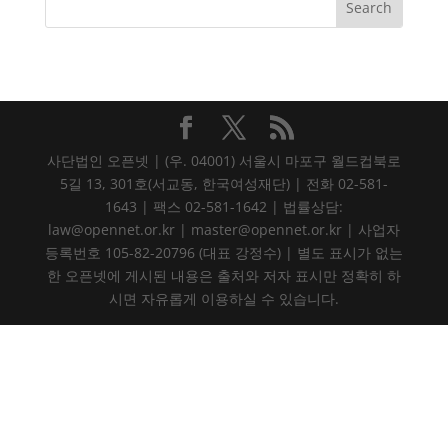
사단법인 오픈넷 | (우. 04001) 서울시 마포구 월드컵북로
5길 13, 301호(서교동, 한국여성재단) | 전화 02-581-
1643 | 팩스 02-581-1642 | 법률상담:
law@opennet.or.kr | master@opennet.or.kr | 사업자
등록번호 105-82-20796 (대표 강정수) | 별도 표시가 없는
한 오픈넷에 게시된 내용은 출처와 저자 표시만 정확히 하
시면 자유롭게 이용하실 수 있습니다.