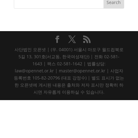
사단법인 오픈넷 | (우. 04001) 서울시 마포구 월드컵북로
5길 13, 301호(서교동, 한국여성재단) | 전화 02-581-
1643 | 팩스 02-581-1642 | 법률상담:
law@opennet.or.kr | master@opennet.or.kr | 사업자
등록번호 105-82-20796 (대표 강정수) | 별도 표시가 없는
한 오픈넷에 게시된 내용은 출처와 저자 표시만 정확히 하
시면 자유롭게 이용하실 수 있습니다.