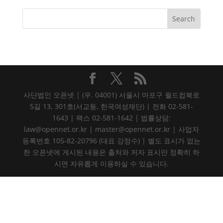
사단법인 오픈넷 | (우. 04001) 서울시 마포구 월드컵북로
5길 13, 301호(서교동, 한국여성재단) | 전화 02-581-
1643 | 팩스 02-581-1642 | 법률상담:
law@opennet.or.kr | master@opennet.or.kr | 사업자
등록번호 105-82-20796 (대표 강정수) | 별도 표시가 없는
한 오픈넷에 게시된 내용은 출처와 저자 표시만 정확히 하
시면 자유롭게 이용하실 수 있습니다.