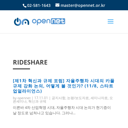
02-581-1643
master@opennet.or.kr
RIDESHARE
[제1차 혁신과 규제 포럼] 자율주행차 시대의 카풀
규제 강화 논의, 어떻게 볼 것인가? (11/8, 스타트
업얼라이언스)
by
opennet
|
17.11.01
|
공지사항
,
논평/보도자료
,
세미나자료
,
오
픈세미나
,
혁신과 규제
이른바 4차 산업혁명 시대, 자율주행차 시대 논의가 현기증이
날 정도로 넘쳐나고 있습니다. 그러나...