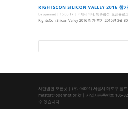
RIGHTSCON SILICON VALLEY 2016 참
by
opennet
|
16.05.17
|
국제세미나
,
망중립성
,
오픈블로
RightsCon Silicon Valley 2016 참가 후기 2015년 3월 30
사단법인 오픈넷 | (우. 04001) 서울시 마포구 월드컵북로
master@opennet.or.kr | 사업자등록번호 
수 있습니다.