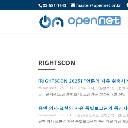
02-581-1643
master@opennet.or.kr
RIGHTSCON
[RIGHTSCON 2025] “언론의 자유 
by
opennet
|
25.03.17
|
국제세미나
,
오픈블로그
,
표현의 
글 | 손지원(오픈넷 변호사) 오픈넷은 2025년 2월 24일
유엔 의사·표현의 자유 특별보고관의 통신
by
opennet
|
17.06.13
|
논평/보도자료
,
입법정책의견
,
표
유엔 의사·표현의 자유 특별보고관의 통신자료 제공 제도