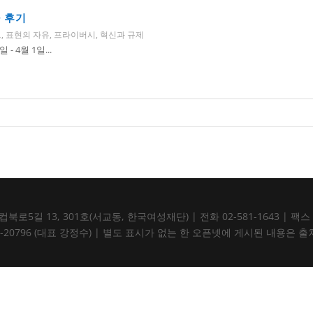
가 후기
그
,
표현의 자유
,
프라이버시
,
혁신과 규제
일 - 4월 1일...
5길 13, 301호(서교동, 한국여성재단) | 전화 02-581-1643 | 팩스 02-5
105-82-20796 (대표 강정수) | 별도 표시가 없는 한 오픈넷에 게시된 