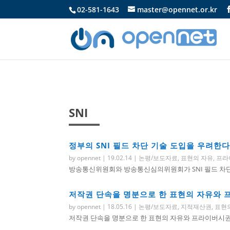
02-581-1643
master@opennet.or.kr
SNI
정부의 SNI 필드 차단 기술 도입을 우려한다
by
opennet
|
19.02.14
|
논평/보도자료
,
표현의 자유
,
프라
방송통신위원회와 방송통신심의위원회가 SNI 필드 차단 기
저작권 단속을 명분으로 한 표현의 자유와 
by
opennet
|
18.05.16
|
논평/보도자료
,
지적재산권
,
표현
저작권 단속을 명분으로 한 표현의 자유와 프라이버시권 침