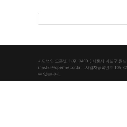
사단법인 오픈넷 | (우. 04001) 서울시 마포구 월드컵북로
master@opennet.or.kr | 사업자등록번호 
수 있습니다.