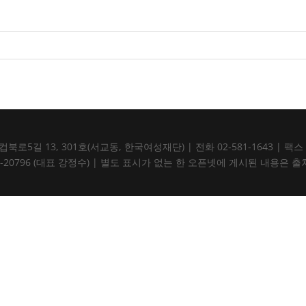
5길 13, 301호(서교동, 한국여성재단) | 전화 02-581-1643 | 팩스 02-5
105-82-20796 (대표 강정수) | 별도 표시가 없는 한 오픈넷에 게시된 