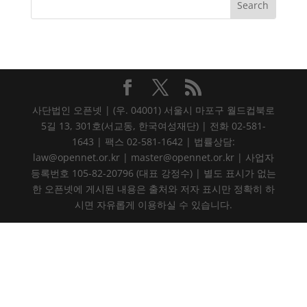
사단법인 오픈넷 | (우. 04001) 서울시 마포구 월드컵북로
5길 13, 301호(서교동, 한국여성재단) | 전화 02-581-
1643 | 팩스 02-581-1642 | 법률상담:
law@opennet.or.kr | master@opennet.or.kr | 사업자
등록번호 105-82-20796 (대표 강정수) | 별도 표시가 없는
한 오픈넷에 게시된 내용은 출처와 저자 표시만 정확히 하
시면 자유롭게 이용하실 수 있습니다.