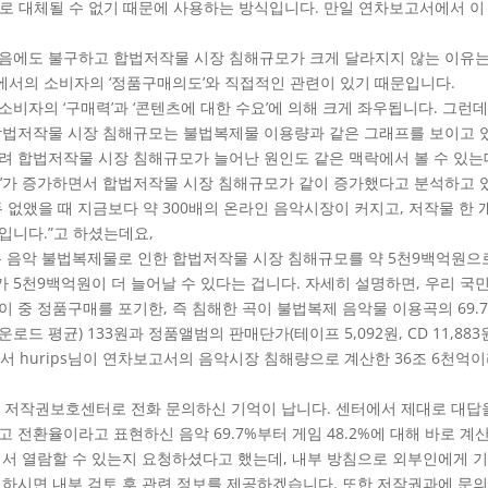
작물로 대체될 수 없기 때문에 사용하는 방식입니다. 만일 연차보고서에서 
음에도 불구하고 합법저작물 시장 침해규모가 크게 달라지지 않는 이유는
서의 소비자의 ‘정품구매의도’와 직접적인 관련이 있기 때문입니다.
소비자의 ‘구매력’과 ‘콘텐츠에 대한 수요’에 의해 크게 좌우됩니다. 그런
합법저작물 시장 침해규모는 불법복제물 이용량과 같은 그래프를 보이고 
히려 합법저작물 시장 침해규모가 늘어난 원인도 같은 맥락에서 볼 수 있
요’가 증가하면서 합법저작물 시장 침해규모가 같이 증가했다고 분석하고 
 없앴을 때 지금보다 약 300배의 온라인 음악시장이 커지고, 저작물 한 개
억입니다.”고 하셨는데요,
에는 음악 불법복제물로 인한 합법저작물 시장 침해규모를 약 5천9백억원으
5천9백억원이 더 늘어날 수 있다는 겁니다. 자세히 설명하면, 우리 국민이
 이 중 정품구매를 포기한, 즉 침해한 곡이 불법복제 음악물 이용곡의 69.
드 평균) 133원과 정품앨범의 판매단가(테이프 5,092원, CD 11,88
서 hurips님이 연차보고서의 음악시장 침해량으로 계산한 36조 6천억
 쯤 저작권보호센터로 전화 문의하신 기억이 납니다. 센터에서 제대로 대답
 전환율이라고 표현하신 음악 69.7%부터 게임 48.2%에 대해 바로 계
해서 열람할 수 있는지 요청하셨다고 했는데, 내부 방침으로 외부인에게 
청하시면 내부 검토 후 관련 정보를 제공하겠습니다. 또한 저작권과에 문