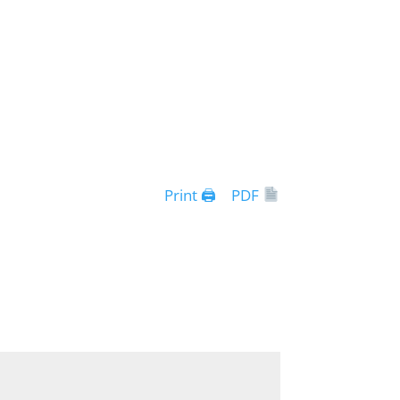
Print 🖨
PDF