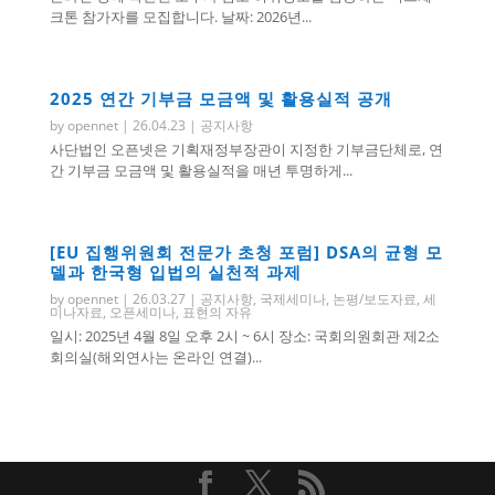
크톤 참가자를 모집합니다. 날짜: 2026년...
2025 연간 기부금 모금액 및 활용실적 공개
by
opennet
|
26.04.23
|
공지사항
사단법인 오픈넷은 기획재정부장관이 지정한 기부금단체로, 연
간 기부금 모금액 및 활용실적을 매년 투명하게...
[EU 집행위원회 전문가 초청 포럼] DSA의 균형 모
델과 한국형 입법의 실천적 과제
by
opennet
|
26.03.27
|
공지사항
,
국제세미나
,
논평/보도자료
,
세
미나자료
,
오픈세미나
,
표현의 자유
일시: 2025년 4월 8일 오후 2시 ~ 6시 장소: 국회의원회관 제2소
회의실(해외연사는 온라인 연결)...