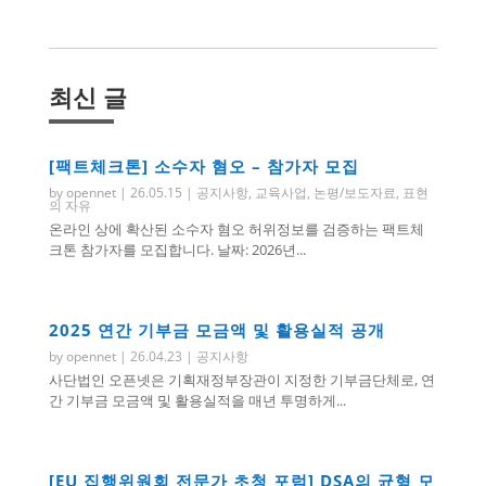
최신 글
[팩트체크톤] 소수자 혐오 – 참가자 모집
by
opennet
|
26.05.15
|
공지사항
,
교육사업
,
논평/보도자료
,
표현
의 자유
온라인 상에 확산된 소수자 혐오 허위정보를 검증하는 팩트체
크톤 참가자를 모집합니다. 날짜: 2026년...
2025 연간 기부금 모금액 및 활용실적 공개
by
opennet
|
26.04.23
|
공지사항
사단법인 오픈넷은 기획재정부장관이 지정한 기부금단체로, 연
간 기부금 모금액 및 활용실적을 매년 투명하게...
[EU 집행위원회 전문가 초청 포럼] DSA의 균형 모