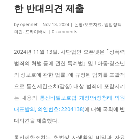
한 반대의견 제출
by
opennet
|
Nov 13, 2024
|
논평/보도자료
,
입법정책
의견
,
프라이버시
|
0 comments
2024년 11월 13일, 사단법인 오픈넷은 ｢성폭력
범죄의 처벌 등에 관한 특례법｣ 및 ｢아동·청소년
의 성보호에 관한 법률｣에 규정된 범죄를 포괄적
으로 통신제한조치(감청) 대상 범죄에 포함시키
는 내용의
통신비밀보호법 개정안(정청래 의원
대표발의, 의안번호: 2204138)
에 대해 국회에 반
대의견을 제출했다.
통신제한조치는 헌법상 사생활의 비밀과 자유