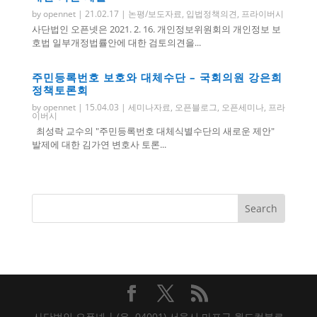
by
opennet
|
21.02.17
|
논평/보도자료
,
입법정책의견
,
프라이버시
사단법인 오픈넷은 2021. 2. 16. 개인정보위원회의 개인정보 보
호법 일부개정법률안에 대한 검토의견을...
주민등록번호 보호와 대체수단 – 국회의원 강은희
정책토론회
by
opennet
|
15.04.03
|
세미나자료
,
오픈블로그
,
오픈세미나
,
프라
이버시
최성락 교수의 "주민등록번호 대체식별수단의 새로운 제안"
발제에 대한 김가연 변호사 토론...
사단법인 오픈넷 | (우. 04001) 서울시 마포구 월드컵북로