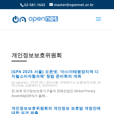
02-581-1643
master@opennet.or.kr
개인정보보호위원회
[GPA 2025 서울] 오픈넷, ‘아시아태평양지역 디
지털소비자협의체’ 창립 준비회의 개최
by
opennet
|
25.07.28
|
공지사항
,
국제세미나
,
논평/보도자료
,
세
미나자료
,
오픈세미나
,
프라이버시
전 세계 국가정보보호기구들의 연례모임인 Global Privacy
Assembly(GPA)가 올해...
개인정보보호위원회의 개인정보 보호법 개정안에
대한 의견 제출