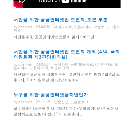
서민을 위한 공공인터넷법 토론회_토론 부분
by
opennet
|
23.04.30
|
세미나자료
,
오픈세미나
,
오픈토크
,
표현의
자유
서민을 위한 공공인터넷법 토론회 일시 : 2023년...
서민을 위한 공공인터넷법 토론회 개최 (4/4, 국회
의원회관 제3간담회의실)
by
opennet
|
23.03.27
|
공지사항
,
논평/보도자료
,
세미나자료
,
오
픈세미나
,
표현의 자유
,
혁신과 규제
사단법인 오픈넷과 국회 박주민, 고민정 의원이 함께 4월 4일 오
후 2시, 국회의원회관 제3간담회실에서...
누구를 위한 공공인터넷금지법인가
by
opennet
|
22.11.15
|
망중립성
,
오픈블로그
글 | 박경신(오픈넷 이사, 고려대 교수) 우크라이나가 전쟁에서
일방적으로 밀릴 때 접경국의 난민촌에...