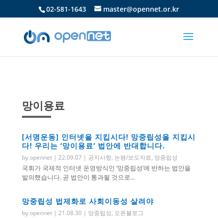
02-581-1643
master@opennet.or.kr
망이용료
[서명운동] 인터넷을 지킵시다! 망중립성을 지킵시
다! 우리는 ‘망이용료’ 법안에 반대합니다.
by
opennet
|
22.09.07
|
공지사항
,
논평/보도자료
,
망중립성
국회가 국제적 인터넷 운영방식인 ‘망중립성’에 반하는 법안을
발의했습니다. 곧 법안이 통과될 것으로...
망중립성 법제화로 사회이동성 살려야
by
opennet
|
21.08.30
|
망중립성
,
오픈블로그