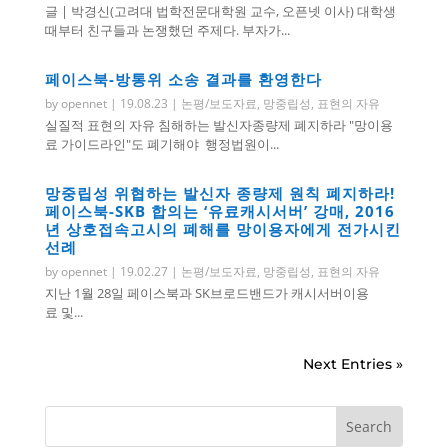
글 | 박경신(고려대 법학전문대학원 교수, 오픈넷 이사) 대학생
때부터 친구들과 논쟁했던 주제다. 부자가...
페이스북-방통위 소송 결과를 환영한다
by
opennet
|
19.08.23
|
논평/보도자료
,
망중립성
,
표현의 자유
실질적 표현의 자유 침해하는 발신자종량제 폐지하라 "망이용
료 가이드라인"도 폐기해야 행정법원이...
망중립성 위협하는 발신자 종량제 원칙 폐지하라!
페이스북-SKB 합의는 ‘유료캐시서버’ 강매, 2016
년 상호접속고시의 폐해를 망이용자에게 전가시킨
선례
by
opennet
|
19.02.27
|
논평/보도자료
,
망중립성
,
표현의 자유
지난 1월 28일 페이스북과 SK브로드밴드가 캐시서버이용
료 및...
Next Entries »