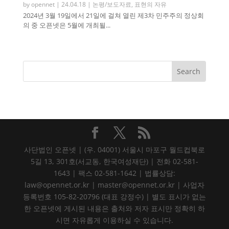
by
opennet
|
24.04.18
|
논평/보도자료
,
표현의 자유
2024년 3월 19일에서 21일에 걸쳐 열린 제3차 민주주의 정상회
의 중 오픈넷은 5월에 개최될...
사단법인 오픈넷 | (우. 04001) 서울시 마포구 월드컵북로
5길 13, 301호(서교동, 한국여성재단) | 전화 02-581-
1643 | 팩스 02-581-1642 | 법률상담:
law@opennet.or.kr | master@opennet.or.kr | 사업자
등록번호 105-82-20796 (대표 강정수) | 별도 표시가 없는
한 오픈넷에 게시된 내용은 출처와 저자 표시만 정확히 하
시면 자유롭게 이용하실 수 있습니다.