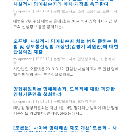
사실적시 명예훼손죄의 폐지·개정을 촉구한다
by
opennet
|
24.01.04
|
논평/보도자료
,
소송
,
소송자료
,
표현의 자
유
대법원 2부(주심 대법관 천대엽)는 2024. 1. 4. 양육비 미지급 부
모의 신상정보 등을 공개하는...
오픈넷, 사실적시 명예훼손죄 처벌 범위 좁히는 형
법 및 정보통신망법 개정안(김병기 의원안)에 대한
찬성의견 제출
by
opennet
|
19.03.12
|
논평/보도자료
,
입법정책의견
,
표현의 자
유
사단법인 오픈넷은 2019. 3. 12. 진실한 사실의 적시로 인한 명예
훼손 행위의 경우 ‘부수적으로라도...
양형위원회는 명예훼손죄, 모욕죄에 대한 과중한
양형기준안을 철회하라
by
opennet
|
19.01.31
|
논평/보도자료
,
표현의 자유
대법원 양형위원회는 지난 1월 14일 명예훼손 범죄에 대한 양형
기준안을 의결했다. 인터넷, SNS 등에서...
[토론문] ‘사이버 명예훼손 제도 개선’ 토론회 – 사