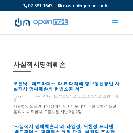
02-581-1643
master@opennet.or.kr
사실적시명예훼손
오픈넷, ‘배드파더스’ 대표 대리해 정보통신망법 사
실적시 명예훼손죄 헌법소원 청구
by
opennet
|
24.02.05
|
논평/보도자료
,
소송
,
소송자료
,
표현의 자
유
사단법인 오픈넷이 ‘사실적시 명예훼손죄’에 대한 헌법적 도전
을 다시 시작한다. 오픈넷은 지난 2월 2일,...
‘사실적시 명예훼손죄’의 과잉성, 위헌성 드러낸
‘배드파더스’ 명예훼손 유죄 판결, 국회의 조속한