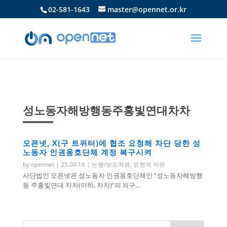
02-581-1643
master@opennet.or.kr
성노동자해방행동주홍빛연대차차
오픈넷, X(구 트위터)에 협조 요청해 차단 당한 성
노동자 인권옹호단체 계정 복구시켜
by
opennet
|
25.04.16
|
논평/보도자료
,
표현의 자유
사단법인 오픈넷은 성노동자 인권옹호단체인 “성노동자해방행
동 주홍빛연대 차차(이하, 차차)”의 X(구...