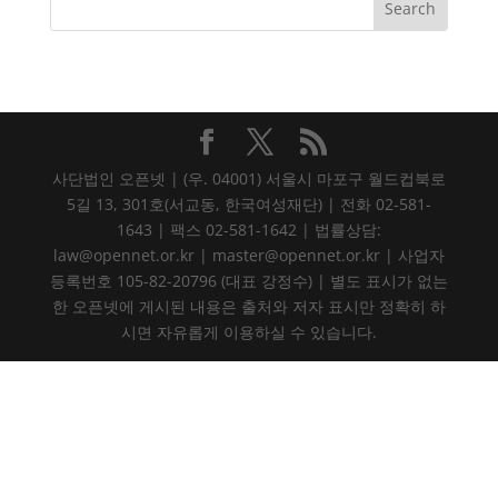
사단법인 오픈넷 | (우. 04001) 서울시 마포구 월드컵북로
5길 13, 301호(서교동, 한국여성재단) | 전화 02-581-
1643 | 팩스 02-581-1642 | 법률상담:
law@opennet.or.kr | master@opennet.or.kr | 사업자
등록번호 105-82-20796 (대표 강정수) | 별도 표시가 없는
한 오픈넷에 게시된 내용은 출처와 저자 표시만 정확히 하
시면 자유롭게 이용하실 수 있습니다.