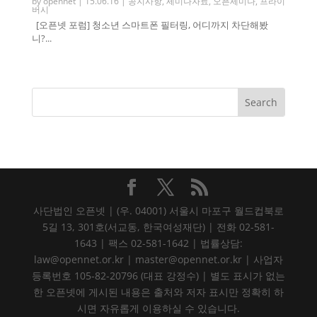
by
opennet
|
15.06.16
|
공지사항
,
세미나자료
,
오픈세미나
,
프라이
버시
[오픈넷 포럼] 청소년 스마트폰 필터링, 어디까지 차단해봤
니?...
사단법인 오픈넷 | (우. 04001) 서울시 마포구 월드컵북로
5길 13, 301호(서교동, 한국여성재단) | 전화 02-581-
1643 | 팩스 02-581-1642 | 법률상담:
law@opennet.or.kr | master@opennet.or.kr | 사업자
등록번호 105-82-20796 (대표 강정수) | 별도 표시가 없는
한 오픈넷에 게시된 내용은 출처와 저자 표시만 정확히 하
시면 자유롭게 이용하실 수 있습니다.