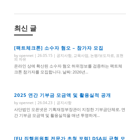
최신 글
[팩트체크톤] 소수자 혐오 – 참가자 모집
by
opennet
|
26.05.15
|
공지사항
,
교육사업
,
논평/보도자료
,
표현
의 자유
온라인 상에 확산된 소수자 혐오 허위정보를 검증하는 팩트체
크톤 참가자를 모집합니다. 날짜: 2026년...
2025 연간 기부금 모금액 및 활용실적 공개
by
opennet
|
26.04.23
|
공지사항
사단법인 오픈넷은 기획재정부장관이 지정한 기부금단체로, 연
간 기부금 모금액 및 활용실적을 매년 투명하게...
[EU 집행위원회 전문가 초청 포럼] DSA의 균형 모