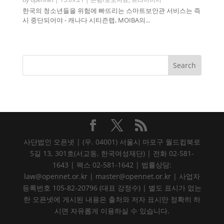
한국의 청소년들을 위험에 빠뜨리는 스마트보안관 서비스는 즉
시 중단되어야 - 캐나다 시티즌랩, MOIBA의...
사단법인 오픈넷 | (우. 04001) 서울시 마포구 월드컵북로
5길 13, 301호(서교동, 한국여성재단) | 전화 02-581-
1643 | 팩스 02-581-1642 | 법률상담:
law@opennet.or.kr | master@opennet.or.kr | 사업자
등록번호 105-82-20796 (대표 강정수) | 별도 표시가 없는
한 오픈넷에 게시된 내용은 출처와 저자 표시만 정확히 하
시면 자유롭게 이용하실 수 있습니다.