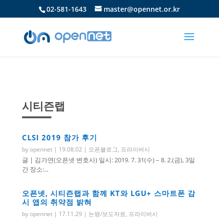
02-581-1643
master@opennet.or.kr
시티즌랩
CLSI 2019 참가 후기
by
opennet
|
19.08.02
|
오픈블로그
,
프라이버시
글 | 김가연(오픈넷 변호사) 일시: 2019. 7. 31(수) – 8. 2.(금), 3일
간 장소:...
오픈넷, 시티즌랩과 함께 KT와 LGU+ 스마트폰 감
시 앱의 취약점 밝혀
by
opennet
|
17.11.29
|
논평/보도자료
,
프라이버시