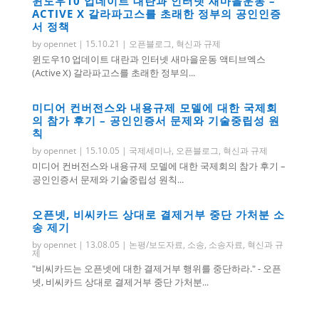
윈도우10 업데이트 대란과 인터넷 새마을운동 –
ACTIVE X 갈라파고스를 초래한 정부의 공인인증
서 정책
by
opennet
|
15.10.21
|
오픈블로그
,
혁신과 규제
윈도우10 업데이트 대란과 인터넷 새마을운동 액티브엑스
(Active X) 갈라파고스를 초래한 정부의...
미디어 컨버전스와 내용규제 모델에 대한 국제회
의 참가 후기 – 공인인증서 문제와 기술중립성 원
칙
by
opennet
|
15.10.05
|
국제세미나
,
오픈블로그
,
혁신과 규제
미디어 컨버전스와 내용규제 모델에 대한 국제회의 참가 후기 –
공인인증서 문제와 기술중립성 원칙...
오픈넷, 비씨카드 상대로 결제거부 중단 가처분 소
송 제기
by
opennet
|
13.08.05
|
논평/보도자료
,
소송
,
소송자료
,
혁신과 규
제
"비씨카드는 오픈넷에 대한 결제거부 행위를 중단하라." - 오픈
넷, 비씨카드 상대로 결제거부 중단 가처분...