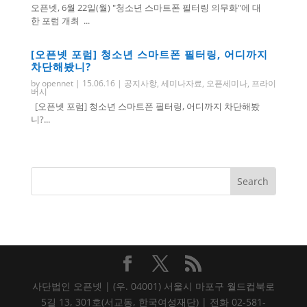
오픈넷, 6월 22일(월) "청소년 스마트폰 필터링 의무화"에 대
한 포럼 개최 ...
[오픈넷 포럼] 청소년 스마트폰 필터링, 어디까지
차단해봤니?
by
opennet
|
15.06.16
|
공지사항
,
세미나자료
,
오픈세미나
,
프라이
버시
[오픈넷 포럼] 청소년 스마트폰 필터링, 어디까지 차단해봤
니?...
사단법인 오픈넷 | (우. 04001) 서울시 마포구 월드컵북로
5길 13, 301호(서교동, 한국여성재단) | 전화 02-581-