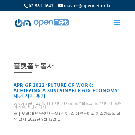
02-581-1643
master@opennet.or.kr
플랫폼노동자
APRIGF 2022 ‘FUTURE OF WORK:
ACHIEVING A SUSTAINABLE GIG ECONOMY’
세션 참가 후기
by
opennet
|
22.10.11
|
세미나자료
,
오픈블로그
,
오픈세미나
,
표현
의 자유
,
혁신과 규제
글 | 오경미(오픈넷 연구원) 주제: 긱 이코노미의 지속가능성 탐
색 일시: 2022년 9월 12일,...