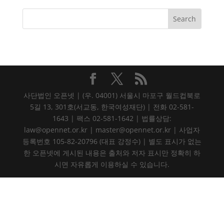
사단법인 오픈넷 | (우. 04001) 서울시 마포구 월드컵북로
5길 13, 301호(서교동, 한국여성재단) | 전화 02-581-
1643 | 팩스 02-581-1642 | 법률상담:
law@opennet.or.kr | master@opennet.or.kr | 사업자
등록번호 105-82-20796 (대표 강정수) | 별도 표시가 없는
한 오픈넷에 게시된 내용은 출처와 저자 표시만 정확히 하
시면 자유롭게 이용하실 수 있습니다.