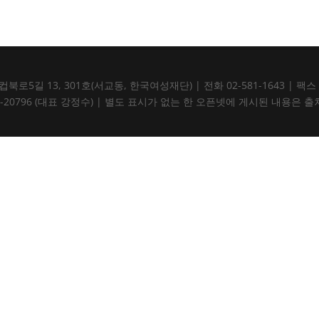
5길 13, 301호(서교동, 한국여성재단) | 전화 02-581-1643 | 팩스 02-5
105-82-20796 (대표 강정수) | 별도 표시가 없는 한 오픈넷에 게시된 