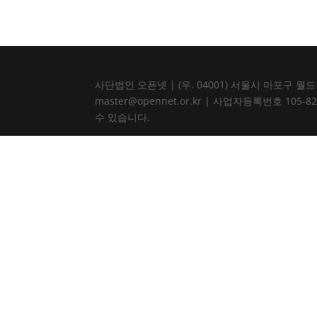
사단법인 오픈넷 | (우. 04001) 서울시 마포구 월드컵북로
master@opennet.or.kr | 사업자등록번호 
수 있습니다.