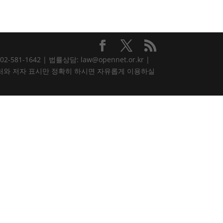
81-1642 | 법률상담: law@opennet.or.kr |
내용은 출처와 저자 표시만 정확히 하시면 자유롭게 이용하실