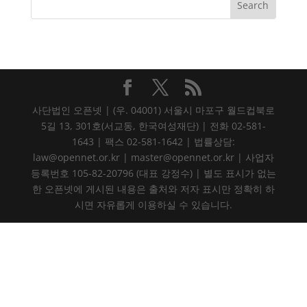
사단법인 오픈넷 | (우. 04001) 서울시 마포구 월드컵북로
5길 13, 301호(서교동, 한국여성재단) | 전화 02-581-
1643 | 팩스 02-581-1642 | 법률상담:
law@opennet.or.kr | master@opennet.or.kr | 사업자
등록번호 105-82-20796 (대표 강정수) | 별도 표시가 없는
한 오픈넷에 게시된 내용은 출처와 저자 표시만 정확히 하
시면 자유롭게 이용하실 수 있습니다.