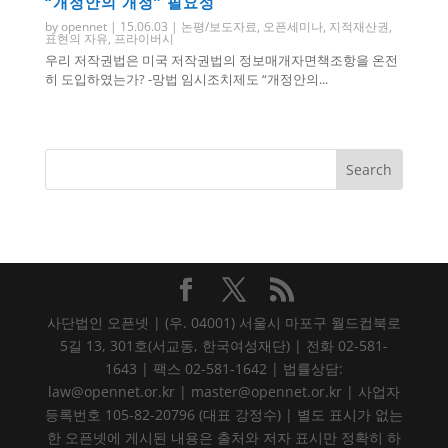
“개정안의 개정” 필요성
by
opennet
|
15.06.03
|
논평/보도자료
,
오픈세미나
,
지적재산권
,
표현의 자유
,
프라이버시
우리 저작권법은 미국 저작권법의 정보매개자면책조항을 온전
히 도입하였는가? -망법 임시조치제도 “개정안의...
사단법인 오픈넷 | (우. 04001) 서울시 마포구 월드컵북로
5길 13, 301호(서교동, 한국여성재단) | 전화 02-581-
1643 | 팩스 02-581-1642 | 법률상담:
law@opennet.or.kr | master@opennet.or.kr | 사업자
등록번호 105-82-20796 (대표 강정수) | 별도 표시가 없는
한 오픈넷에 게시된 내용은 출처와 저자 표시만 정확히 하