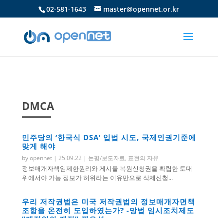
02-581-1643
master@opennet.or.kr
DMCA
민주당의 ‘한국식 DSA’ 입법 시도, 국제인권기준에
맞게 해야
by
opennet
|
25.09.22
|
논평/보도자료
,
표현의 자유
정보매개자책임제한원리와 게시물 복원신청권을 확립한 토대
위에서야 가능 정보가 허위라는 이유만으로 삭제신청...
우리 저작권법은 미국 저작권법의 정보매개자면책
조항을 온전히 도입하였는가? -망법 임시조치제도