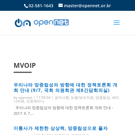
02-581-1643
master@opennet.or.kr
MVOIP
우리나라 망중립성의 방향에 대한 정책토론회 개
최 안내 (9/7, 국회 의원회관 제8간담회의실)
by
opennet
|
17.09.04
|
공지사항
,
논평/보도자료
,
망중립성
,
세미
나자료
,
오픈세미나
우리나라 망중립성의 방향에 대한 정책토론회 개최 안내 -
2017. 9. 7....
이통사가 제한한 상상력, 망중립성으로 풀자