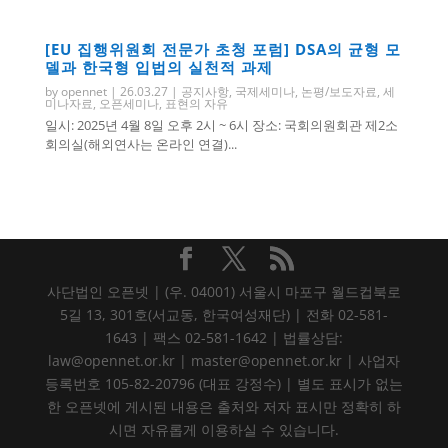
[EU 집행위원회 전문가 초청 포럼] DSA의 균형 모
델과 한국형 입법의 실천적 과제
by
opennet
|
26.03.27
|
공지사항
,
국제세미나
,
논평/보도자료
,
세
미나자료
,
오픈세미나
,
표현의 자유
일시: 2025년 4월 8일 오후 2시 ~ 6시 장소: 국회의원회관 제2소
회의실(해외연사는 온라인 연결)...
사단법인 오픈넷 | (우. 04001) 서울시 마포구 월드컵북로
5길 13, 301호(서교동, 한국여성재단) | 전화 02-581-
1643 | 팩스 02-581-1642 | 법률상담:
law@opennet.or.kr | master@opennet.or.kr | 사업자
등록번호 105-82-20796 (대표 강정수) | 별도 표시가 없는
한 오픈넷에 게시된 내용은 출처와 저자 표시만 정확히 하
시면 자유롭게 이용하실 수 있습니다.