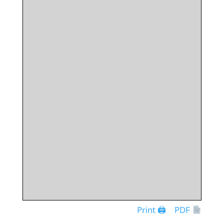
Print 🖨
PDF