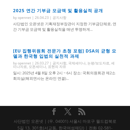
2025 연간 기부금 모금액 및 활용실적 공개
by
opennet
|
26.04.23
|
공지사항
사단법인 오픈넷은 기획재정부장관이 지정한 기부금단체로, 연
간 기부금 모금액 및 활용실적을 매년 투명하게...
[EU 집행위원회 전문가 초청 포럼] DSA의 균형 모
델과 한국형 입법의 실천적 과제
by
opennet
|
26.03.27
|
공지사항
,
국제세미나
,
논평/보도자료
,
세
미나자료
,
오픈세미나
,
표현의 자유
일시: 2025년 4월 8일 오후 2시 ~ 6시 장소: 국회의원회관 제2소
회의실(해외연사는 온라인 연결)...
사단법인 오픈넷 | (우. 04001) 서울시 마포구 월드컵북로
5길 13, 301호(서교동, 한국여성재단) | 전화 02-581-