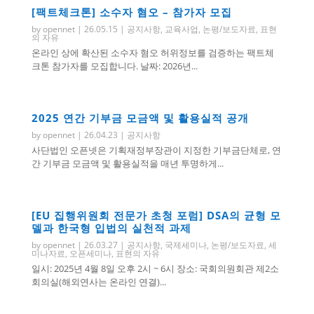
[팩트체크톤] 소수자 혐오 – 참가자 모집
by
opennet
|
26.05.15
|
공지사항
,
교육사업
,
논평/보도자료
,
표현
의 자유
온라인 상에 확산된 소수자 혐오 허위정보를 검증하는 팩트체
크톤 참가자를 모집합니다. 날짜: 2026년...
2025 연간 기부금 모금액 및 활용실적 공개
by
opennet
|
26.04.23
|
공지사항
사단법인 오픈넷은 기획재정부장관이 지정한 기부금단체로, 연
간 기부금 모금액 및 활용실적을 매년 투명하게...
[EU 집행위원회 전문가 초청 포럼] DSA의 균형 모
델과 한국형 입법의 실천적 과제
by
opennet
|
26.03.27
|
공지사항
,
국제세미나
,
논평/보도자료
,
세
미나자료
,
오픈세미나
,
표현의 자유
일시: 2025년 4월 8일 오후 2시 ~ 6시 장소: 국회의원회관 제2소
회의실(해외연사는 온라인 연결)...