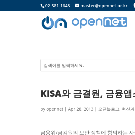
02-581-1643
master@opennet.or.kr
KISA와 금결원, 금융
by
opennet
|
Apr 28, 2013
|
오픈블로그
,
혁신과
금융위/금감원의 보안 정책에 항의하는 사이