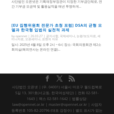
사단법인 오픈넷은 기획재정부장관이 지정한 기부금단체로, 연
간 기부금 모금액 및 활용실적을 매년 투명하게...
[EU 집행위원회 전문가 초청 포럼] DSA의 균형 모
델과 한국형 입법의 실천적 과제
by
opennet
|
26.03.27
|
공지사항
,
국제세미나
,
논평/보도자료
,
세
미나자료
,
오픈세미나
,
표현의 자유
일시: 2025년 4월 8일 오후 2시 ~ 6시 장소: 국회의원회관 제2소
회의실(해외연사는 온라인 연결)...
사단법인 오픈넷 | (우. 04001) 서울시 마포구 월드컵북로
5길 13, 301호(서교동, 한국여성재단) | 전화 02-581-
1643 | 팩스 02-581-1642 | 법률상담:
law@opennet.or.kr | master@opennet.or.kr | 사업자
등록번호 105-82-20796 (대표 강정수) | 별도 표시가 없는