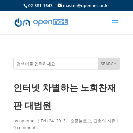
02-581-1643
master@opennet.or.kr
인터넷 차별하는 노회찬재
판 대법원
by
opennet
|
Feb 24, 2013
|
오픈블로그
,
표현의 자유
|
0 comments