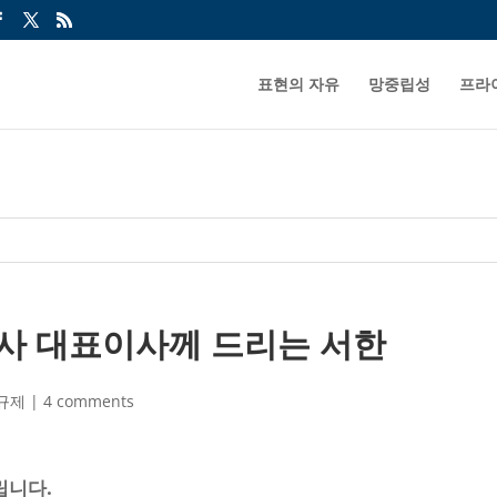
표현의 자유
망중립성
프라
사 대표이사께 드리는 서한
규제
|
4 comments
립니다.