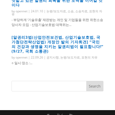
짓밟고 있는 알권리 회복을 위한 노력을 이어갈 것
이다
by
opennet
|
24.01.10
|
논평/보도자료
,
소송
,
소송자료
,
표현의 자
유
- 부당하게 ‘기술유출’ 재판받는 개인 및 기업들을 위한 위헌소송
당사자 모집 - 산업기술보호법 대책위는...
[알권리3법(산업안전보건법, 산업기술보호법, 국
가첨단전략산업법) 개정안 발의 기자회견] “국민
의 건강과 생명을 지키는 알권리법이 필요합니다!”
(9/27, 국회 소통관)
by
opennet
|
22.09.26
|
공지사항
,
논평/보도자료
,
표현의 자유
○ 일시·장소 :...