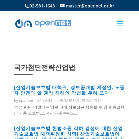
02-581-1643
master@opennet.or.kr
국가첨단전략산업법
[산업기술보호법 대책위] 정보공개법 개정안, 노동
자 안전과 알 권리 침해의 악법될 우려 크다
by
opennet
|
24.09.03
|
논평/보도자료
,
표현의 자유
‘악성 민원’ 막겠다는 명분 아래 정보접근 제한할 수 있어 종결처
리 기준 모호하고, 권리구제 수단도...
[산업기술보호법 헌법소원 각하 결정에 대한 산업
기술보호법 대책위원회 성명] 산업기술보호법이