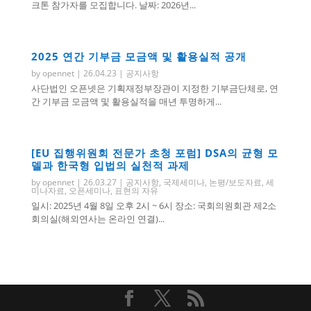
크톤 참가자를 모집합니다. 날짜: 2026년...
2025 연간 기부금 모금액 및 활용실적 공개
by
opennet
|
26.04.23
|
공지사항
사단법인 오픈넷은 기획재정부장관이 지정한 기부금단체로, 연
간 기부금 모금액 및 활용실적을 매년 투명하게...
[EU 집행위원회 전문가 초청 포럼] DSA의 균형 모
델과 한국형 입법의 실천적 과제
by
opennet
|
26.03.27
|
공지사항
,
국제세미나
,
논평/보도자료
,
세
미나자료
,
오픈세미나
,
표현의 자유
일시: 2025년 4월 8일 오후 2시 ~ 6시 장소: 국회의원회관 제2소
회의실(해외연사는 온라인 연결)...