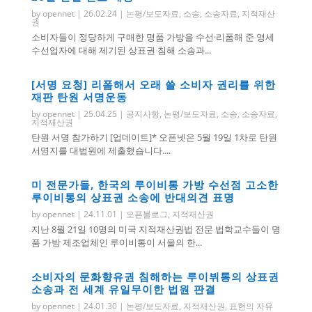
by
opennet
|
26.02.24
|
논평/보도자료
,
소송
,
소송자료
,
지적재산
권
소비자들이 정당하게 구매한 명품 가방을 수선·리폼해 준 영세
수선업자에 대해 제기된 상표권 침해 소송과...
[서명 요청] 리폼해서 오래 쓸 소비자 권리를 위한
재판 탄원 서명운동
by
opennet
|
25.04.25
|
공지사항
,
논평/보도자료
,
소송
,
소송자료
,
지적재산권
탄원 서명 참가하기 [업데이트]* 오픈넷은 5월 19일 1차로 탄원
서명지를 대법원에 제출했습니다....
미 전문가들, 한국의 루이비통 가방 수선점 고소한
루이비통의 상표권 소송에 반대의견 표명
by
opennet
|
24.11.01
|
오픈블로그
,
지적재산권
지난 8월 21일 10명의 미국 지적재산권법 전문 법학교수들이 명
품 가방 제조업체인 루이비통이 서울의 한...
소비자의 문화향유권 침해하는 루이뷔통의 상표권
소송과 전 세계 유일무이한 법원 판결
by
opennet
|
24.01.30
|
논평/보도자료
,
지적재산권
,
표현의 자유