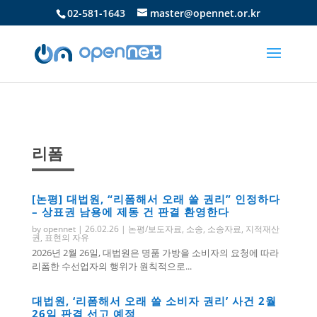
02-581-1643
master@opennet.or.kr
리폼
[논평] 대법원, “리폼해서 오래 쓸 권리” 인정하다
– 상표권 남용에 제동 건 판결 환영한다
by
opennet
|
26.02.26
|
논평/보도자료
,
소송
,
소송자료
,
지적재산
권
,
표현의 자유
2026년 2월 26일, 대법원은 명품 가방을 소비자의 요청에 따라
리폼한 수선업자의 행위가 원칙적으로...
대법원, ‘리폼해서 오래 쓸 소비자 권리’ 사건 2월
26일 판결 선고 예정