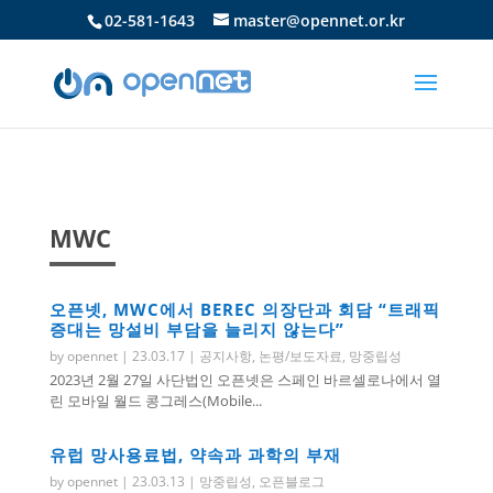
02-581-1643
master@opennet.or.kr
MWC
오픈넷, MWC에서 BEREC 의장단과 회담
“트래픽
증대는 망설비 부담을 늘리지 않는다”
by
opennet
|
23.03.17
|
공지사항
,
논평/보도자료
,
망중립성
2023년 2월 27일 사단법인 오픈넷은 스페인 바르셀로나에서 열
린 모바일 월드 콩그레스(Mobile...
유럽 망사용료법, 약속과 과학의 부재
by
opennet
|
23.03.13
|
망중립성
,
오픈블로그