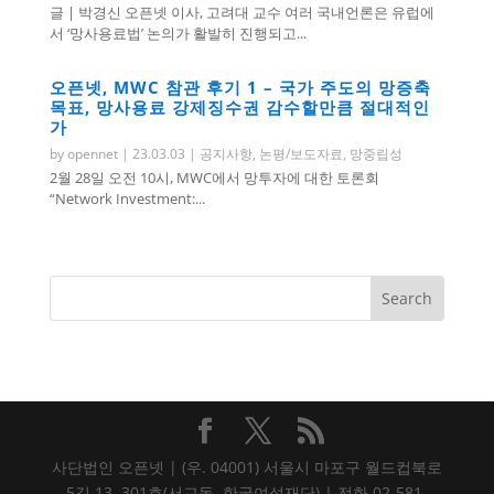
글 | 박경신 오픈넷 이사, 고려대 교수 여러 국내언론은 유럽에
서 ‘망사용료법’ 논의가 활발히 진행되고...
오픈넷, MWC 참관 후기 1 – 국가 주도의 망증축
목표, 망사용료 강제징수권 감수할만큼 절대적인
가
by
opennet
|
23.03.03
|
공지사항
,
논평/보도자료
,
망중립성
2월 28일 오전 10시, MWC에서 망투자에 대한 토론회
“Network Investment:...
사단법인 오픈넷 | (우. 04001) 서울시 마포구 월드컵북로
5길 13, 301호(서교동, 한국여성재단) | 전화 02-581-