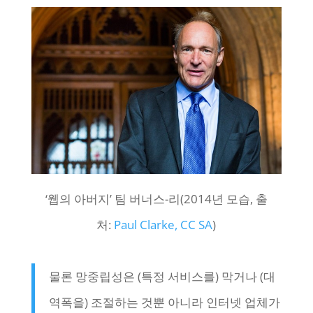
‘웹의 아버지’ 팀 버너스-리(2014년 모습, 출
처:
Paul Clarke, CC SA
)
물론 망중립성은 (특정 서비스를) 막거나 (대
역폭을) 조절하는 것뿐 아니라 인터넷 업체가