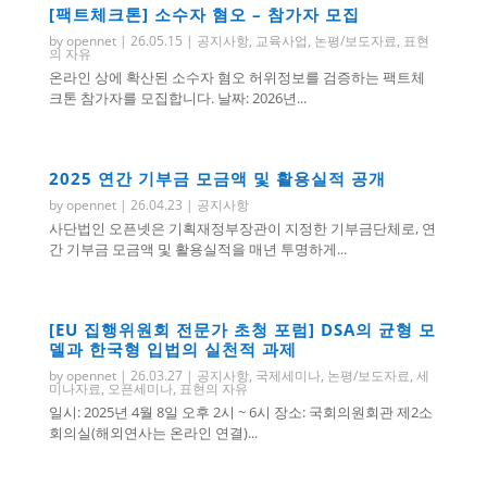
[팩트체크톤] 소수자 혐오 – 참가자 모집
by
opennet
|
26.05.15
|
공지사항
,
교육사업
,
논평/보도자료
,
표현
의 자유
온라인 상에 확산된 소수자 혐오 허위정보를 검증하는 팩트체
크톤 참가자를 모집합니다. 날짜: 2026년...
2025 연간 기부금 모금액 및 활용실적 공개
by
opennet
|
26.04.23
|
공지사항
사단법인 오픈넷은 기획재정부장관이 지정한 기부금단체로, 연
간 기부금 모금액 및 활용실적을 매년 투명하게...
[EU 집행위원회 전문가 초청 포럼] DSA의 균형 모
델과 한국형 입법의 실천적 과제
by
opennet
|
26.03.27
|
공지사항
,
국제세미나
,
논평/보도자료
,
세
미나자료
,
오픈세미나
,
표현의 자유
일시: 2025년 4월 8일 오후 2시 ~ 6시 장소: 국회의원회관 제2소
회의실(해외연사는 온라인 연결)...